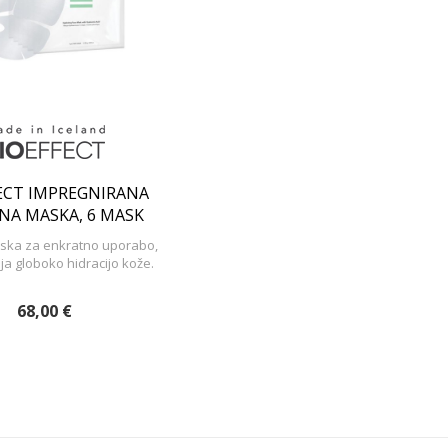
ECT IMPREGNIRANA
NA MASKA, 6 MASK
aska za enkratno uporabo,
lja globoko hidracijo kože.
68,00 €