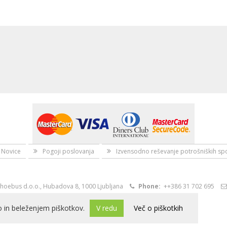
Novice
Pogoji poslovanja
Izvensodno reševanje potrošniških sp
hoebus d.o.o., Hubadova 8, 1000 Ljubljana
Phone:
++386 31 702 695
 in beleženjem piškotkov.
V redu
Več o piškotkih