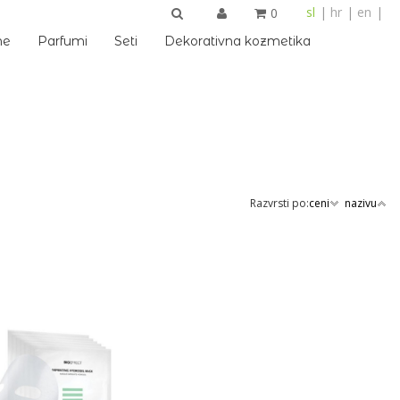
sl
hr
en
0
IŠČI
me
Parfumi
Seti
Dekorativna kozmetika
Razvrsti po:
ceni
nazivu