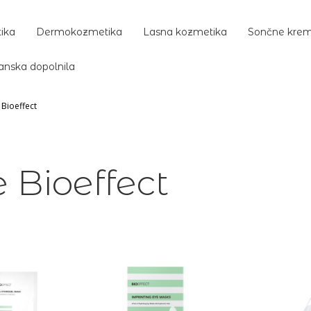
ika
Dermokozmetika
Lasna kozmetika
Sončne kre
anska dopolnila
Bioeffect
Bioeffect