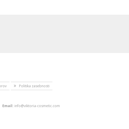
orov
Politika zasebnosti
Email:
info@viktoria-cosmetic.com