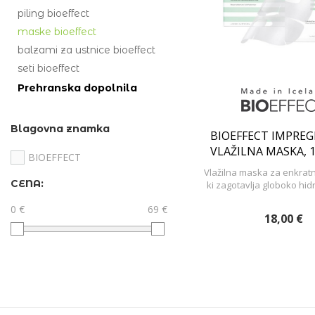
piling bioeffect
maske bioeffect
balzami za ustnice bioeffect
seti bioeffect
Prehranska dopolnila
Blagovna znamka
BIOEFFECT IMPRE
VLAŽILNA MASKA, 
BIOEFFECT
Vlažilna maska za enkrat
CENA:
ki zagotavlja globoko hidr
0 €
69 €
18,00 €