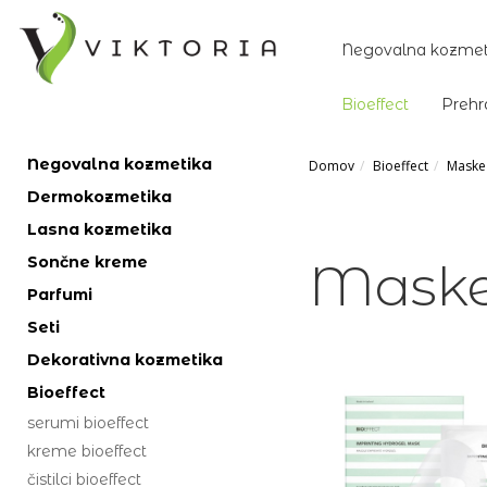
Negovalna kozmet
Bioeffect
Prehr
Negovalna kozmetika
Domov
Bioeffect
Maske 
Dermokozmetika
Lasna kozmetika
Sončne kreme
Maske 
Parfumi
Seti
Dekorativna kozmetika
Bioeffect
serumi bioeffect
kreme bioeffect
čistilci bioeffect