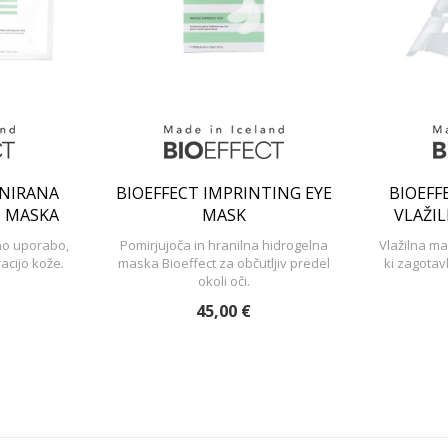
GNIRANA
BIOEFFECT IMPRINTING EYE
BIOEFF
1 MASKA
MASK
VLAŽIL
no uporabo,
Pomirjujoča in hranilna hidrogelna
Vlažilna m
acijo kože.
maska Bioeffect za občutljiv predel
ki zagotav
okoli oči.
45,00 €