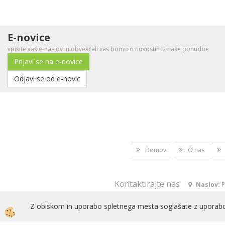
E-novice
vpišite vaš e-naslov in obveščali vas bomo o novostih iz naše ponudbe
Prijavi se na e-novice
Odjavi se od e-novic
Domov
O nas
Kontaktirajte nas
Naslov:
P
Z obiskom in uporabo spletnega mesta soglašate z uporabo