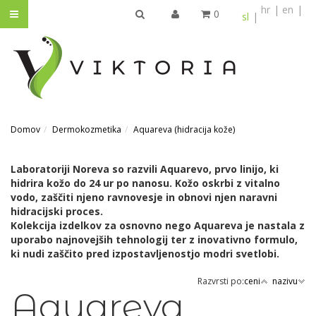
hr
en
0
sl
IŠČI
Domov
Dermokozmetika
Aquareva (hidracija kože)
Laboratoriji Noreva so razvili Aquarevo, prvo linijo, ki
hidrira kožo do 24 ur po nanosu. Kožo oskrbi z vitalno
vodo, zaščiti njeno ravnovesje in obnovi njen naravni
hidracijski proces.
Kolekcija izdelkov za osnovno nego Aquareva je nastala z
uporabo najnovejših tehnologij ter z inovativno formulo,
ki nudi zaščito pred izpostavljenostjo modri svetlobi.
Razvrsti po:
ceni
nazivu
Aquareva