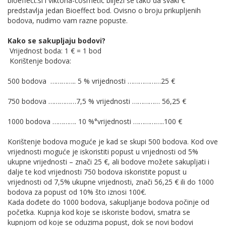
bioeffect.si i viktoria-cosmetic bilježi se tako da svaki €
predstavlja jedan Bioeffect bod. Ovisno o broju prikupljenih
bodova, nudimo vam razne popuste.
Kako se sakupljaju bodovi?
Vrijednost boda: 1 € = 1 bod
Korištenje bodova:
500 bodova ………….. 5 % vrijednosti ………………25 €
750 bodova ……………7,5 % vrijednosti …………… 56,25 €
1000 bodova …………. 10 %°vrijednosti ……………..100 €
Korištenje bodova moguće je kad se skupi 500 bodova. Kod ove
vrijednosti moguće je iskoristiti popust u vrijednosti od 5%
ukupne vrijednosti – znači 25 €, ali bodove možete sakupljati i
dalje te kod vrijednosti 750 bodova iskoristite popust u
vrijednosti od 7,5% ukupne vrijednosti, znači 56,25 € ili do 1000
bodova za popust od 10% što iznosi 100€.
Kada dođete do 1000 bodova, sakupljanje bodova počinje od
početka. Kupnja kod koje se iskoriste bodovi, smatra se
kupnjom od koje se oduzima popust, dok se novi bodovi