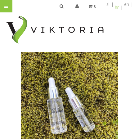
sl
en
0
hr
TRAŽI