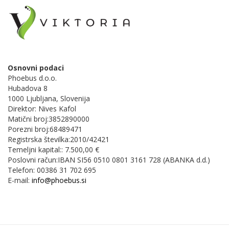
Osnovni podaci
Phoebus d.o.o.
Hubadova 8
1000 Ljubljana, Slovenija
Direktor: Nives Kafol
Matični broj:3852890000
Porezni broj:68489471
Registrska številka:2010/42421
Temeljni kapital:: 7.500,00 €
Poslovni račun:IBAN SI56 0510 0801 3161 728 (ABANKA d.d.)
Telefon: 00386 31 702 695
E-mail:
info@phoebus.si