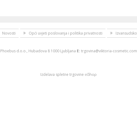
Novosti
Opći uvjeti poslovanja i politika privatnosti
Izvansudsko
Phoebus d.o.o., Hubadova 8 1000 Ljubljana
E:
trgovina@viktoria-cosmetic.com
Izdelava spletne trgovine