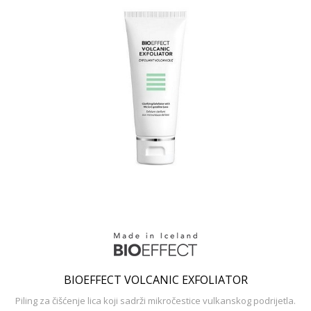
BIOEFFECT VOLCANIC EXFOLIATOR
Piling za čišćenje lica koji sadrži mikročestice vulkanskog podrijetla.