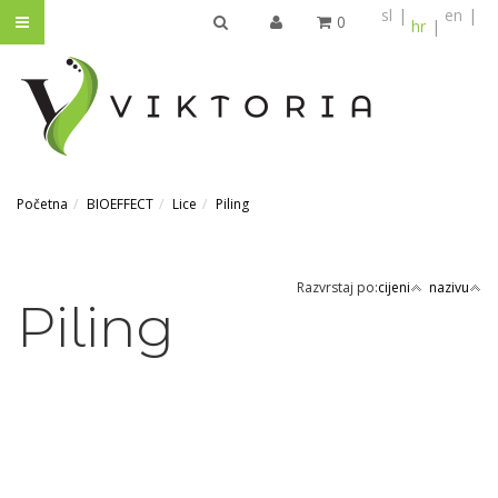
sl
en
0
hr
TRAŽI
Početna
BIOEFFECT
Lice
Piling
Razvrstaj po:
cijeni
nazivu
Piling