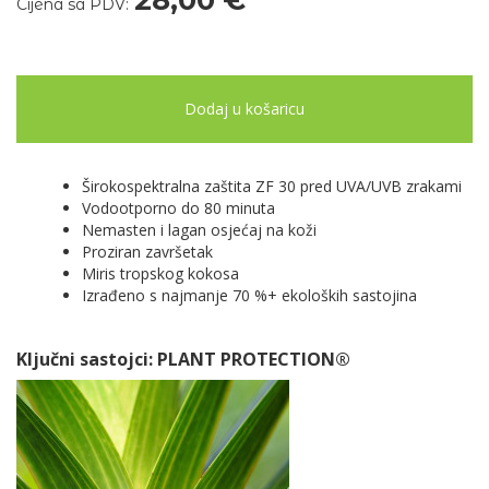
Cijena sa PDV:
Dodaj u košaricu
Širokospektralna zaštita ZF 30 pred UVA/UVB zrakami
Vodootporno do 80 minuta
Nemasten i lagan osjećaj na koži
Proziran završetak
Miris tropskog kokosa
Izrađeno s najmanje 70 %+ ekoloških sastojina
Ključni sastojci​:
PLANT PROTECTION®