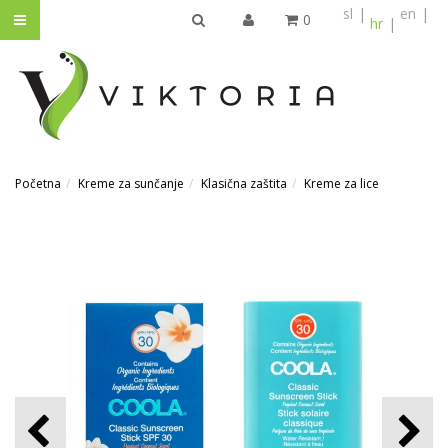
sl
en
0
hr
TRAŽI
Početna
Kreme za sunčanje
Klasična zaštita
Kreme za lice