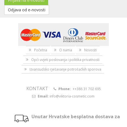
Prijava na e-novosti
Odjava od e-novosti
Početna
O nama
Novosti
Opći uvjeti poslovanja i politika privatnosti
Izvansudsko rješavanje potrošačkih sporova
KONTAKT
Phone:
++386 31 702 695
Email:
info@viktoria-cosmetic.com
Unutar Hrvatske besplatna dostava za