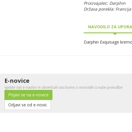
Proizvajalec: Darphin
Država porekla: Francija
NAVODILO ZA UPOR
Darphin Exquisage kremo n
E-novice
vpišite vaš e-naslov in obveščali vas bomo o novostih iz naše ponudbe
Prijavi se na e-novice
Odjavi se od e-novic