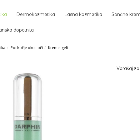
ika
Dermokozmetika
Lasna kozmetika
Sončne kre
anska dopolnila
ika
Področje okoli oči
Kreme, geli
Vprašaj za