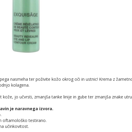
lepega nasmeha ter poživite kožo okrog oči in ustnic! Krema z žametn
odnjo kolagena.
t kože, jo učvrsti, zmanjša tanke linije in gube ter zmanjša znake utru
avin je naravnega izvora.
.
n oftamološko testirano.
na učinkovitost.