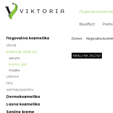
Negovalna kozmet
Bioeffect
Prehr
Negovalna kozmetika
Domov
Negovalna kozmet
obraz
področje okoli oči
KMALU NA ZALOGI!
serumi
kreme, geli
maske
ustnice
telo
samoporjavitev
Dermokozmetika
Lasna kozmetika
Sončne kreme