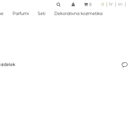
sl
hr
en
0
IŠČI
me
Parfumi
Seti
Dekorativna kozmetika
 izdelek