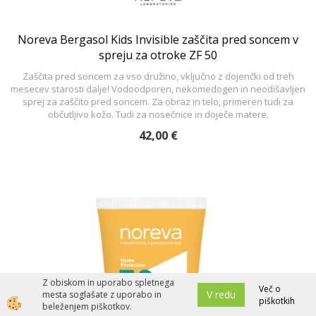
Noreva Bergasol Kids Invisible zaščita pred soncem v
spreju za otroke ZF 50
Zaščita pred soncem za vso družino, vključno z dojenčki od treh
mesecev starosti dalje! Vodoodporen, nekomedogen in neodišavljen
sprej za zaščito pred soncem. Za obraz in telo, primeren tudi za
občutljivo kožo. Tudi za nosečnice in doječe matere.
42,00 €
Z obiskom in uporabo spletnega
Več o
V redu
mesta soglašate z uporabo in
piškotkih
beleženjem piškotkov.