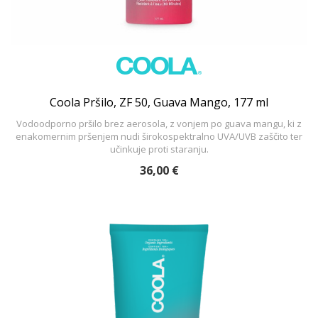
Coola Pršilo, ZF 50, Guava Mango, 177 ml
Vodoodporno pršilo brez aerosola, z vonjem po guava mangu, ki z
enakomernim pršenjem nudi širokospektralno UVA/UVB zaščito ter
učinkuje proti staranju.
36,00 €