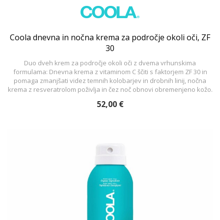
Coola dnevna in nočna krema za področje okoli oči, ZF
30
Duo dveh krem za področje okoli oči z dvema vrhunskima
formulama: Dnevna krema z vitaminom C ščiti s faktorjem ZF 30 in
pomaga zmanjšati videz temnih kolobarjev in drobnih linij, nočna
krema z resveratrolom poživlja in čez noč obnovi obremenjeno kožo.
52,00 €