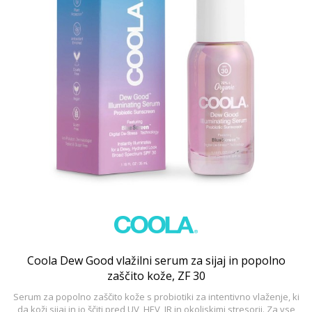
Coola Dew Good vlažilni serum za sijaj in popolno
zaščito kože, ZF 30
Serum za popolno zaščito kože s probiotiki za intentivno vlaženje, ki
da koži sijaj in jo ščiti pred UV, HEV, IR in okoljskimi stresorji. Za vse