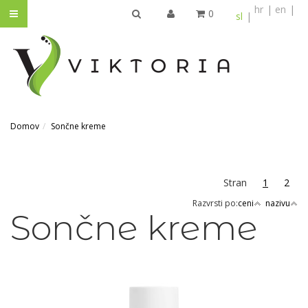
hr
en
0
sl
IŠČI
Domov
Sončne kreme
Stran
1
2
Razvrsti po:
ceni
nazivu
Sončne kreme