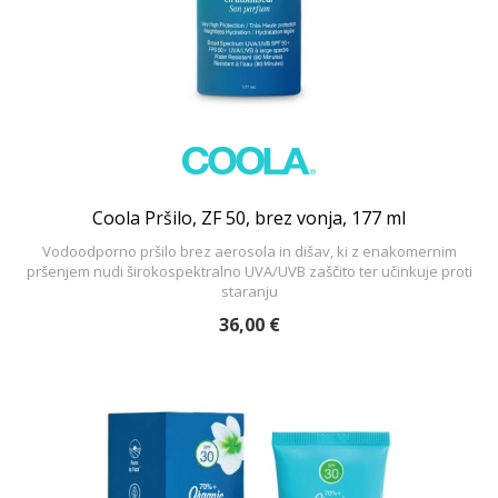
Coola Pršilo, ZF 50, brez vonja, 177 ml
Vodoodporno pršilo brez aerosola in dišav, ki z enakomernim
pršenjem nudi širokospektralno UVA/UVB zaščito ter učinkuje proti
staranju
36,00 €