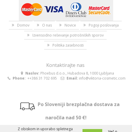
Domov
O nas
Novice
Pogoji poslovanja
Izvensodno reševanje potrošniških sporov
Politika zasebnosti
Kontaktirajte nas
Naslov:
Phoebus d.o.o., Hubadova 8, 1000 Ljubljana
Phone:
++386 31 702 695
Email:
info@viktoria-cosmetic.com
Po Sloveniji brezplačna dostava za
naročila nad 50 €!
Z obiskom in uporabo spletnega
Več o