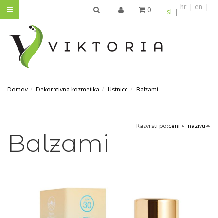
hr
en
0
sl
IŠČI
Domov
Dekorativna kozmetika
Ustnice
Balzami
Razvrsti po:
ceni
nazivu
Balzami