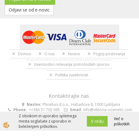
Odjavi se od e-novic
Domov
O nas
Novice
Pogoji poslovanja
Izvensodno reševanje potrošniških sporov
Politika zasebnosti
Kontaktirajte nas
Naslov:
Phoebus d.o.o., Hubadova 8, 1000 Ljubljana
Phone:
++386 31 702 695
Email:
info@viktoria-cosmetic.com
Z obiskom in uporabo spletnega
Več o
V redu
mesta soglašate z uporabo in
piškotkih
beleženjem piškotkov.
Po Sloveniji brezplačna dostava za