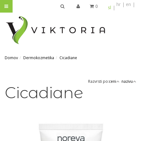
hr
en
0
sl
IŠČI
Domov
Dermokozmetika
Cicadiane
Razvrsti po:
ceni
nazivu
Cicadiane