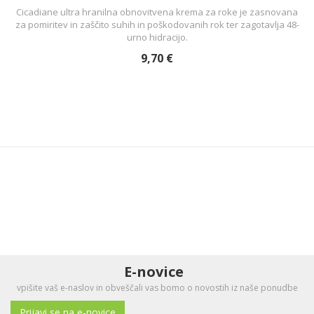
Cicadiane ultra hranilna obnovitvena krema za roke je zasnovana
za pomiritev in zaščito suhih in poškodovanih rok ter zagotavlja 48-
urno hidracijo.
9,70 €
E-novice
vpišite vaš e-naslov in obveščali vas bomo o novostih iz naše ponudbe
Prijavi se na e-novice