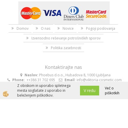
Domov
O nas
Novice
Pogoji poslovanja
Izvensodno reševanje potrošniških sporov
Politika zasebnosti
Kontaktirajte nas
Naslov:
Phoebus d.o.o., Hubadova 8, 1000 Ljubljana
Phone:
++386 31 702 695
Email:
info@viktoria-cosmetic.com
Z obiskom in uporabo spletnega
Več o
V redu
mesta soglašate z uporabo in
piškotkih
beleženjem piškotkov.
Po Sloveniji brezplačna dostava za
naročila nad 50 €!