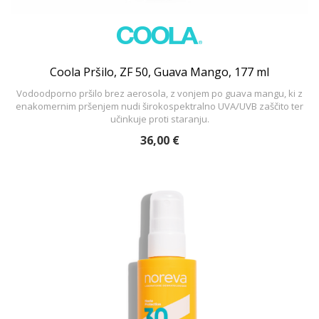
Coola Pršilo, ZF 50, Guava Mango, 177 ml
Vodoodporno pršilo brez aerosola, z vonjem po guava mangu, ki z
enakomernim pršenjem nudi širokospektralno UVA/UVB zaščito ter
učinkuje proti staranju.
36,00 €