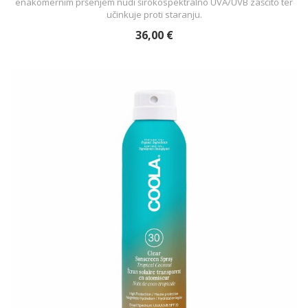
enakomernim pršenjem nudi širokospektralno UVA/UVB zaščito ter
učinkuje proti staranju.
36,00 €