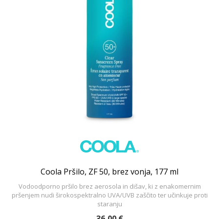
Coola Pršilo, ZF 50, brez vonja, 177 ml
Vodoodporno pršilo brez aerosola in dišav, ki z enakomernim
pršenjem nudi širokospektralno UVA/UVB zaščito ter učinkuje proti
staranju
36,00 €