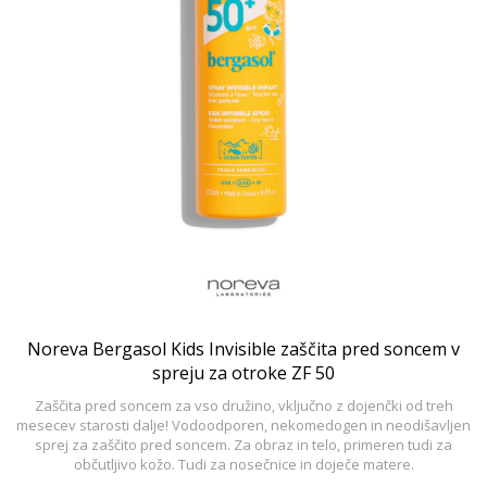
Noreva Bergasol Kids Invisible zaščita pred soncem v
spreju za otroke ZF 50
Zaščita pred soncem za vso družino, vključno z dojenčki od treh
mesecev starosti dalje! Vodoodporen, nekomedogen in neodišavljen
sprej za zaščito pred soncem. Za obraz in telo, primeren tudi za
občutljivo kožo. Tudi za nosečnice in doječe matere.