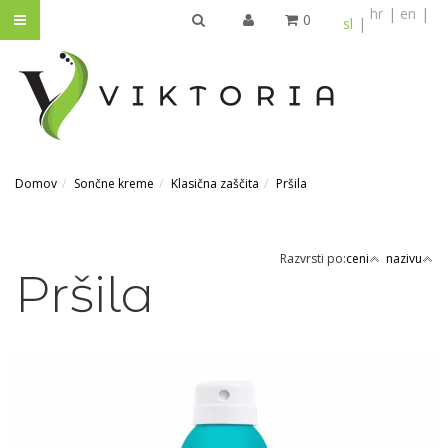
hr
en
0
sl
IŠČI
Domov
Sončne kreme
Klasična zaščita
Pršila
Razvrsti po:
ceni
nazivu
Pršila