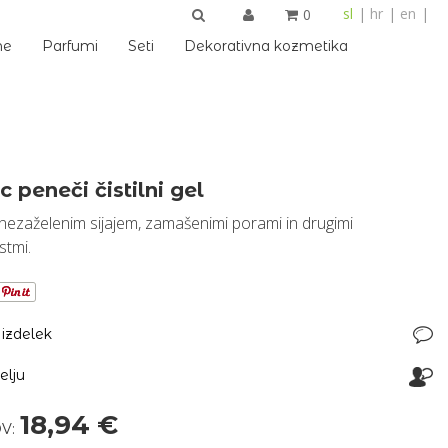
sl
hr
en
0
IŠČI
me
Parfumi
Seti
Dekorativna kozmetika
c peneči čistilni gel
nezaželenim sijajem, zamašenimi porami in drugimi
stmi.
 izdelek
telju
18,94 €
V: