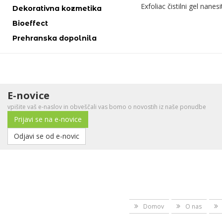
Exfoliac čistilni gel nanes
Dekorativna kozmetika
Bioeffect
Prehranska dopolnila
E-novice
vpišite vaš e-naslov in obveščali vas bomo o novostih iz naše ponudbe
Prijavi se na e-novice
Odjavi se od e-novic
Domov
O nas