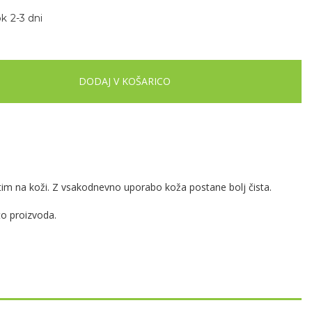
ok
2-3 dni
DODAJ V KOŠARICO
nostim na koži. Z vsakodnevno uporabo koža postane bolj čista.
to proizvoda.