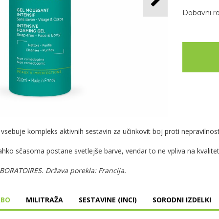
Dobavni r
gel vsebuje kompleks aktivnih sestavin za učinkovit boj proti nepravil
ahko sčasoma postane svetlejše barve, vendar to ne vpliva na kvalite
BORATOIRES. Država porekla: Francija.
ABO
MILITRAŽA
SESTAVINE (INCI)
SORODNI IZDELKI