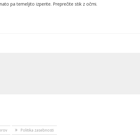
 nato pa temeljito izperite. Preprečite stik z očmi.
orov
Politika zasebnosti