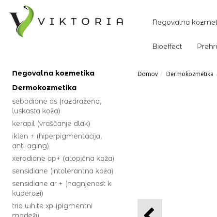
Negovalna kozmet
Bioeffect
Prehr
Negovalna kozmetika
Domov
Dermokozmetika
Dermokozmetika
sebodiane ds (razdražena,
luskasta koža)
kerapil (vraščanje dlak)
iklen + (hiperpigmentacija,
anti-aging)
xerodiane ap+ (atopična koža)
sensidiane (intolerantna koža)
sensidiane ar + (nagnjenost k
kuperozi)
trio white xp (pigmentni
madeži)