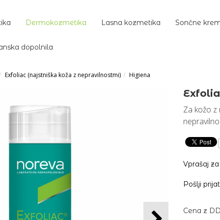
ika
Dermokozmetika
Lasna kozmetika
Sončne kre
anska dopolnila
Exfoliac (najstniška koža z nepravilnostmi)
Higiena
Exfolia
Za kožo z 
nepravilno
Vprašaj za
Pošlji prija
Cena z DD