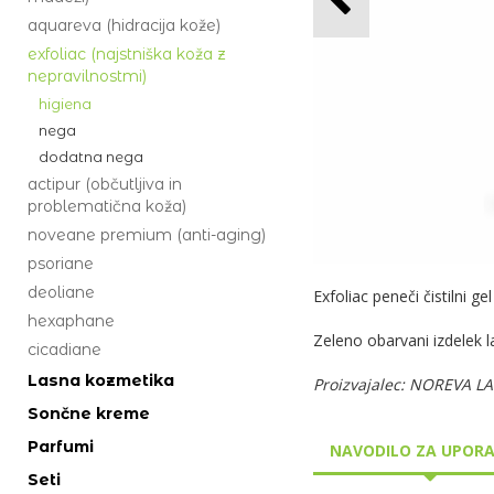
aquareva (hidracija kože)
exfoliac (najstniška koža z
nepravilnostmi)
higiena
nega
dodatna nega
actipur (občutljiva in
problematična koža)
noveane premium (anti-aging)
psoriane
deoliane
Exfoliac peneči čistilni 
hexaphane
Zeleno obarvani izdelek l
cicadiane
Lasna kozmetika
Proizvajalec: NOREVA LA
Sončne kreme
Parfumi
NAVODILO ZA UPOR
Seti