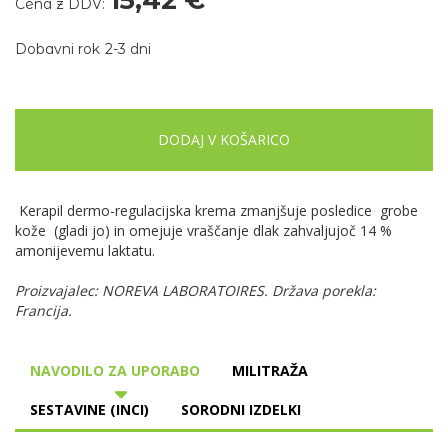
Cena z DDV:
Dobavni rok
2-3 dni
DODAJ V KOŠARICO
Kerapil dermo-regulacijska krema zmanjšuje posledice grobe
kože (gladi jo) in omejuje vraščanje dlak zahvaljujoč 14 %
amonijevemu laktatu.
Proizvajalec: NOREVA LABORATOIRES. Država porekla:
Francija.
NAVODILO ZA UPORABO
MILITRAŽA
SESTAVINE (INCI)
SORODNI IZDELKI