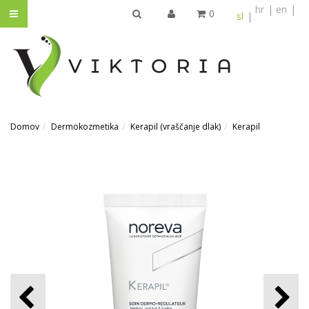
hr
en
0
sl
IŠČI
Domov
Dermokozmetika
Kerapil (vraščanje dlak)
Kerapil