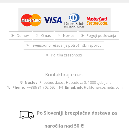
Domov
O nas
Novice
Pogoji poslovanja
Izvensodno reševanje potrošniških sporov
Politika zasebnosti
Kontaktirajte nas
Naslov:
Phoebus d.o.o., Hubadova 8, 1000 Ljubljana
Phone:
++386 31 702 695
Email:
info@viktoria-cosmetic.com
Po Sloveniji brezplačna dostava za
naročila nad 50 €!