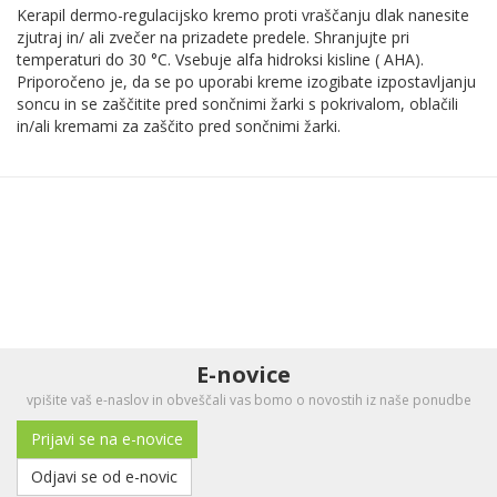
Kerapil dermo-regulacijsko kremo proti vraščanju dlak nanesite
zjutraj in/ ali zvečer na prizadete predele. Shranjujte pri
temperaturi do 30 °C. Vsebuje alfa hidroksi kisline ( AHA).
Priporočeno je, da se po uporabi kreme izogibate izpostavljanju
soncu in se zaščitite pred sončnimi žarki s pokrivalom, oblačili
in/ali kremami za zaščito pred sončnimi žarki.
E-novice
vpišite vaš e-naslov in obveščali vas bomo o novostih iz naše ponudbe
Prijavi se na e-novice
Odjavi se od e-novic