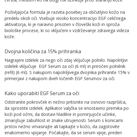
Poživljajoča formula je razvita posebej za občutljivo kožo na
predelu okoli oči. Vsebuje visoko koncentracijo EGF celičnega
aktivatorja, ki je naravno prisoten v človeški koži in sproža
biološke procese, ki so vključeni v vzdrževanje zdravega videza
kože.
Dvojna količina za 15% prihranka
Nagrajeni izdelek za nego oči zdaj vključuje polnilo. Napolnljivi
izdelek vključuje EGF Serum za oči (6 ml) in priročen polnilnik
(refil) (6 ml). S nakupom napolnljivega dvojnika prihranite 15% v
primerjavi z nakupom dveh ločenih EGF Serumov za oči.
Kako uporabiti EGF Serum za oči
Odstranite pokrovček in nežno pritisnite na osnovo razpršilca,
da sprostite izdelek. Aplikator valjčka se enostavno premika po
koži pod očmi, da dostavi hladilne in pomirjujoče učinke,
zmanjšuje zabuhlost in znake utrujenosti. Serum s konicami
prstov nežno vmasirajte ali tapkajte v kožo, da zagotovite
enakomerno vpijanje. Počakajte, da se serum vpije, preden