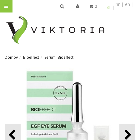
hr
en
0
sl
IŠČI
Domov
Bioeffect
Serumi Bioeffect