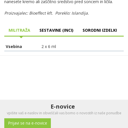
nanesete kremo ali zaščitno sredstvo pred soncem in ličila.
Proizvajalec: Bioeffect kft. Poreklo: Islandija.
MILITRAŽA
SESTAVINE (INCI)
SORODNI IZDELKI
Vsebina
2 x 6 ml
E-novice
vpišite vaš e-naslov in obveščali vas bomo o novostih iz naše ponudbe
Prijavi se na e-novice