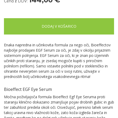
Cena z DDV:
DODAJ V KOŠARICO
Enaka napredna in učinkovita formula za nego oči, Bioeffectov
najbolje prodajani EGF Serum za oči, je zdaj v okolju prijaznim
sistemom polnjenja. EGF Serum za oči, ki je znan po izjemnih
učinkih proti staranju, je zsedaj mogoče kupiti s priročnim
polnilom (refilom). Samo vstavite polnilni pod v stekleničko in
ohranite neverjeten serum za oči v svoji rutini, uživajte v
prednostih bolj učinkovitega vsakodnevnega ritma!
Bioeffect EGF Eye Serum
Močna poživljajoča formula Bioeffect Egf Eye Seruma proti
staranju klinično dokazano zmanjšuje pojav drobnih gubic in gub
ter zabuhlost predela okoli oči. Osvežujoč, peresno lahek serum
takoj uravna nivo vlažnosti kože, zato koža izgleda žareča in
čvrsta, medtem ko na dolgi rok učinkuje proti staranju kože.