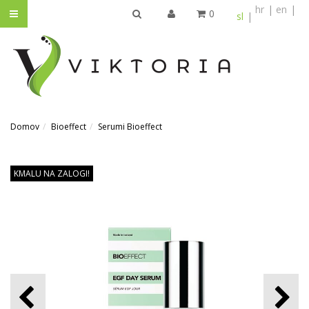
hr
en
0
sl
IŠČI
Domov
Bioeffect
Serumi Bioeffect
KMALU NA ZALOGI!