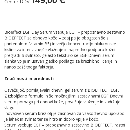
149,00 €
Cena z DDV:
Bioeffect EGF Day Serum vsebuje EGF – prepoznavno sestavino
BIOEFFECT za obnovo kože – zdaj pa je obogaten še s
pantenolom (vitamin B5) in večjo koncentracijo hialuronske
kisline za intenzivnejše vlaženje in napredno podporo kožni
pregradi. S svilnato, gelasto teksturo se EGF Dnevni serum
zlahka vpije in ustvari gladko podlago za brezhibno ličenje in
nanos zaščitnega faktorja.
Značilnosti in prednosti
Osvežujoč, pomlajevalni dnevni gel serum z BIOEFFECT EGF.
Z izboljšano formulo in še močnejšimi sestavinami EGF Dnevni
serum pomaga pri obnovi kože, povečuje vlaženje in zadržuje
vlago.
Inovativen serum brez olj je zasnovan za vsakodnevno uporabo.
Je lahek in svilnat ter se hitro in dobro vpije v kožo.
Serum vsebuje EGF – prepoznavno sestavino BIOEFFECT, rastni