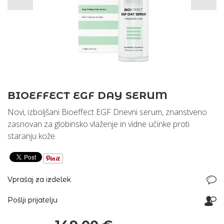
BIOEFFECT EGF DAY SERUM
Novi, izboljšani Bioeffect EGF Dnevni serum, znanstveno
zasnovan za globinsko vlaženje in vidne učinke proti
staranju kože.
Vprašaj za izdelek
Pošlji prijatelju