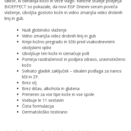
faktor, ki obnavlja kožo in veže vlago. Klinične študije podjetja
BIOEFFECT so pokazale, da novi EGF Dnevni serum poveča
vlaženje, izboljša gostoto kože in vidno zmanjša videz drobnih
linij in gub.
Nudi globinsko vlaženje
Vidno zmanjša videz drobnih linij in gub
Krepi kožno pregrado in ščiti pred vsakodnevnimi
okoljskimi vplivi
Izboljšuje ten kože in izenačuje polt
Pomirja razdraženost in podpira zdravo, uravnoteženo
kožo
Svilnato gladek zaključek – idealen podlaga za nanos
ličil in ZF.
Brez olj
Brez dišav, alkohola in glutena
Primeren za vse tipe kože in vse spole
Vsebuje le 11 sestavin
Čista formulacija
Dermatološko testirano