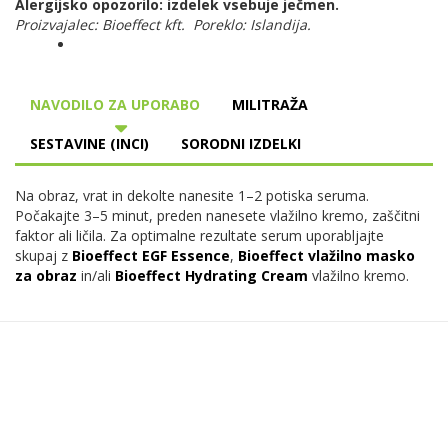
Alergijsko opozorilo: izdelek vsebuje ječmen.
Proizvajalec: Bioeffect kft. Poreklo: Islandija.
NAVODILO ZA UPORABO
MILITRAŽA
SESTAVINE (INCI)
SORODNI IZDELKI
Na obraz, vrat in dekolte nanesite 1–2 potiska seruma.
Počakajte 3–5 minut, preden nanesete vlažilno kremo, zaščitni
faktor ali ličila. Za optimalne rezultate serum uporabljajte
skupaj z
Bioeffect EGF Essence
,
Bioeffect vlažilno masko
za obraz
in/ali
Bioeffect Hydrating Cream
vlažilno kremo.