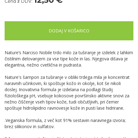
Cena z DDV:
DODAJ V KOŠARICO
Nature’s Narciso Nobile trdo milo za tuširanje je izdelek z lahkim
čistilnim delovanjem za vse tipe kože in las. Njegova dišava je
elegantna, nežno cvetlična in pudrasta.
Nature's šampon za tuširanje v obliki trdega mila je koncentrat
naravnih učinkovin, ki spoštuje kožo in okolje, kot še nikoli
doslej. Inovativna formula je izdelana na podlagi študij
fiziološkega pH, vsebuje kokosove površinsko aktivne snovi za
nežno čiščenje vseh tipov kože, tudi občutljivih, pri čemer
spoštuje hidrolipidno ravnovesje kože in pusti lase hidrirane.
.Veganska formula, z več kot 91% sestavin naravnega izvora;
brez silikonov in sulfatov.