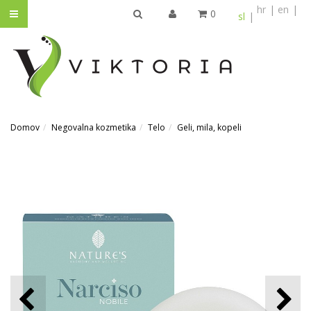
hr
en
0
sl
IŠČI
Domov
Negovalna kozmetika
Telo
Geli, mila, kopeli