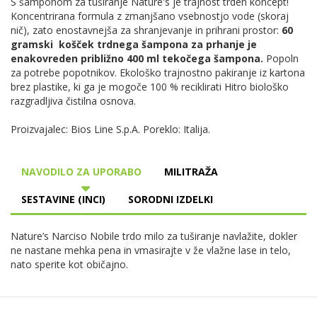
S šamponom za tuširanje Nature's je trajnost trden koncept!
Koncentrirana formula z zmanjšano vsebnostjo vode (skoraj
nič), zato enostavnejša za shranjevanje in prihrani prostor:
60
gramski košček trdnega šampona za prhanje je
enakovreden približno 400 ml tekočega šampona.
Popoln
za potrebe popotnikov. Ekološko trajnostno pakiranje iz kartona
brez plastike, ki ga je mogoče 100 % reciklirati Hitro biološko
razgradljiva čistilna osnova.
Proizvajalec: Bios Line S.p.A. Poreklo: Italija.
NAVODILO ZA UPORABO
MILITRAŽA
SESTAVINE (INCI)
SORODNI IZDELKI
Nature’s Narciso Nobile trdo milo za tuširanje navlažite, dokler
ne nastane mehka pena in vmasirajte v že vlažne lase in telo,
nato sperite kot običajno.