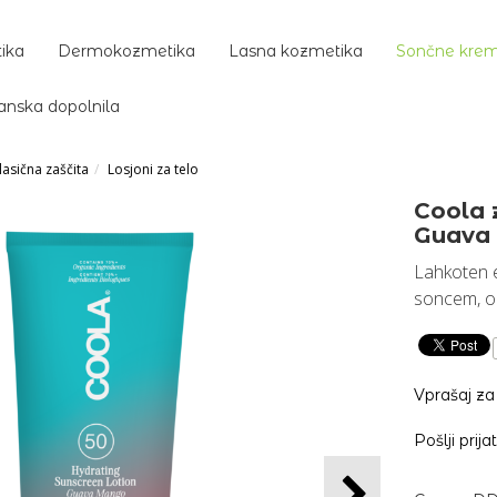
ika
Dermokozmetika
Lasna kozmetika
Sončne kre
anska dopolnila
lasična zaščita
Losjoni za telo
Coola 
Guava
Lahkoten e
soncem, ob
Vprašaj za
Pošlji prija