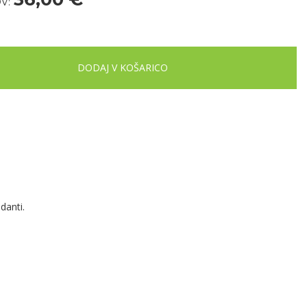
V:
DODAJ V KOŠARICO
danti.