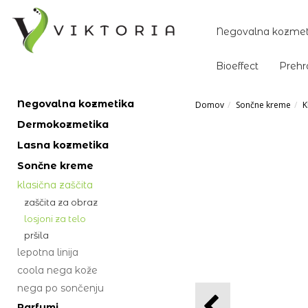
Negovalna kozmet
Bioeffect
Prehr
Negovalna kozmetika
Domov
Sončne kreme
K
Dermokozmetika
Lasna kozmetika
Sončne kreme
klasična zaščita
zaščita za obraz
losjoni za telo
pršila
lepotna linija
coola nega kože
nega po sončenju
Parfumi