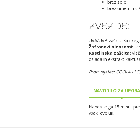
brez soje
brez umetnih di
ZVEZDE:
UVA/UVB zaščita širokega
Žafranovi oleosomi:
teh
Rastlinska zaščita:
vlaž
oslada in ekstrakt kaktus
Proizvajalec: COOLA LLC
NAVODILO ZA UPOR
Nanesite ga 15 minut pre
vsaki dve uri.