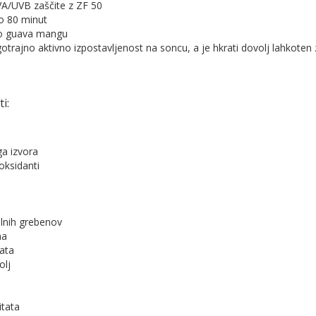
VA/UVB zaščite z ZF 50
 80 minut
o guava mangu
lgotrajno aktivno izpostavljenost na soncu, a je hkrati dovolj lahkot
i:
a izvora
oksidanti
alnih grebenov
na
ata
olj
itata