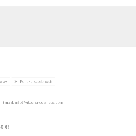
orov
Politika zasebnosti
Email:
info@viktoria-cosmetic.com
0 €!