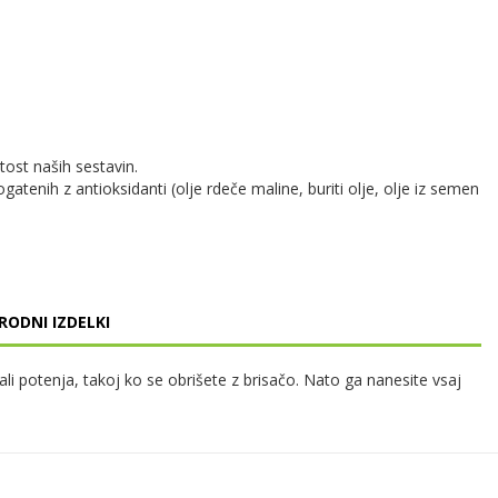
ost naših sestavin.
gatenih z antioksidanti (olje rdeče maline, buriti olje, olje iz semen
RODNI IZDELKI
i potenja, takoj ko se obrišete z brisačo. Nato ga nanesite vsaj