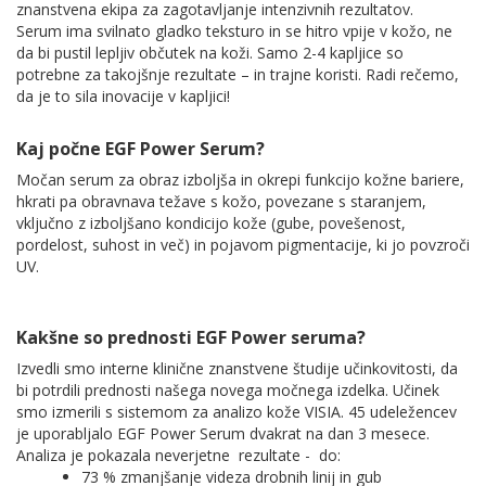
znanstvena ekipa za zagotavljanje intenzivnih rezultatov.
Serum ima svilnato gladko teksturo in se hitro vpije v kožo, ne
da bi pustil lepljiv občutek na koži. Samo 2-4 kapljice so
potrebne za takojšnje rezultate – in trajne koristi. Radi rečemo,
da je to sila inovacije v kapljici!
Kaj počne EGF Power Serum?
Močan serum za obraz izboljša in okrepi funkcijo kožne bariere,
hkrati pa obravnava težave s kožo, povezane s staranjem,
vključno z izboljšano kondicijo kože (gube, povešenost,
pordelost, suhost in več) in pojavom pigmentacije, ki jo povzroči
UV.
Kakšne so prednosti EGF Power seruma?
Izvedli smo interne klinične znanstvene študije učinkovitosti, da
bi potrdili prednosti našega novega močnega izdelka. Učinek
smo izmerili s sistemom za analizo kože VISIA. 45 udeležencev
je uporabljalo EGF Power Serum dvakrat na dan 3 mesece.
Analiza je pokazala neverjetne rezultate - do:
73 % zmanjšanje videza drobnih linij in gub