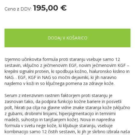
195,00 €
Cena z DDV:
DODAJ V KOŠARICO
Izjemno učinkovita formula proti staranju vsebuje samo 12
sestavin, vključno z ječmenovim EGF, novim ječmenovim KGF –
krepilni signalni protein, ki spodbuja kožno, hialuronsko kislino in
NAG. . EGF, KGF in NAG so močni dejavniki, ki jih naravno
najdemo v koži in so ključnega pomena za zdravje kože.
Serum z intenzivnim rastnim faktorjem proti staranju je
zasnovan tako, da podpira funkcijo kožne bariere in posvetli
polt, hkrati pa cilja na glavne vidne znake staranja kože (vključno
z gubami, drobnimi linijami, hiperpigmentacijo in temnimi
madeži, suhostjo in tanjšanjem kože). Nova in napredna
formula v svetu nege kože, ki kljubuje staranju, vsebuje
kombinacijo samo 12 čistih sestavin, ki jih je skrbno izbrala naša