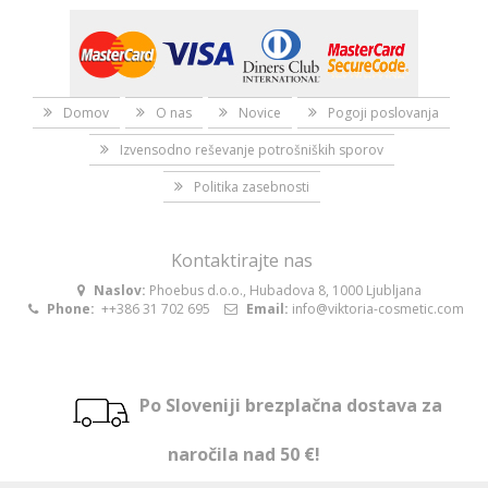
Domov
O nas
Novice
Pogoji poslovanja
Izvensodno reševanje potrošniških sporov
Politika zasebnosti
Kontaktirajte nas
Naslov:
Phoebus d.o.o., Hubadova 8, 1000 Ljubljana
Phone:
++386 31 702 695
Email:
info@viktoria-cosmetic.com
Po Sloveniji brezplačna dostava za
naročila nad 50 €!