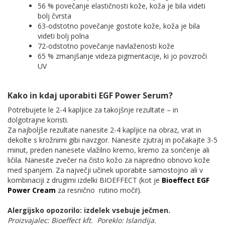
56 % povečanje elastičnosti kože, koža je bila videti
bolj čvrsta
63-odstotno povečanje gostote kože, koža je bila
videti bolj polna
72-odstotno povečanje navlaženosti kože
65 % zmanjšanje videza pigmentacije, ki jo povzroči
UV
Kako in kdaj uporabiti EGF Power Serum?
Potrebujete le 2-4 kapljice za takojšnje rezultate – in
dolgotrajne koristi.
Za najboljše rezultate nanesite 2-4 kapljice na obraz, vrat in
dekolte s krožnimi gibi navzgor. Nanesite zjutraj in počakajte 3-5
minut, preden nanesete vlažilno kremo, kremo za sončenje ali
ličila. Nanesite zvečer na čisto kožo za napredno obnovo kože
med spanjem. Za največji učinek uporabite samostojno ali v
kombinaciji z drugimi izdelki BIOEFFECT (kot je
Bioeffect EGF
Power Cream
za resnično rutino moči!).
Alergijsko opozorilo: izdelek vsebuje ječmen.
Proizvajalec: Bioeffect kft. Poreklo: Islandija.