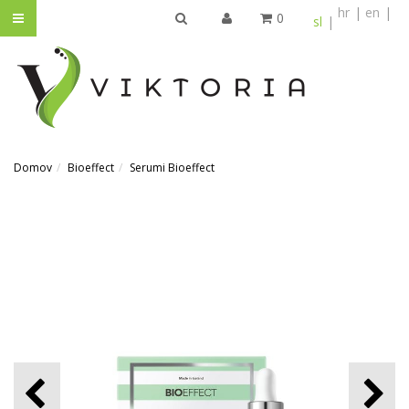
hr
en
0
sl
IŠČI
Domov
Bioeffect
Serumi Bioeffect