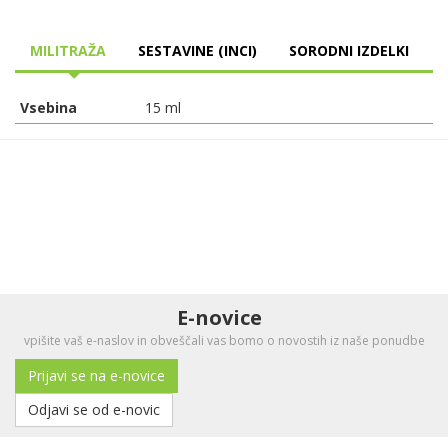
MILITRAŽA
SESTAVINE (INCI)
SORODNI IZDELKI
Vsebina
15 ml
E-novice
vpišite vaš e-naslov in obveščali vas bomo o novostih iz naše ponudbe
Prijavi se na e-novice
Odjavi se od e-novic